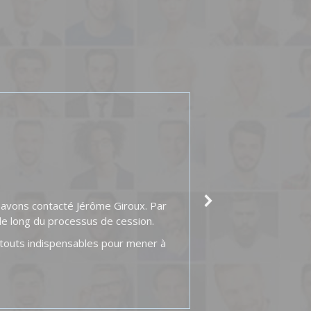
s avons contacté Jérôme Giroux. Par
Jérôme Giroux a, d
le long du processus de cession.
atouts indispensables pour mener à
Avoir 