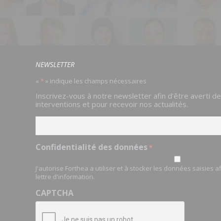
NEWSLETTER
«
*
» indique les champs nécessaires
Email
Inscrivez-vous à notre newsletter afin d’être averti d
*
interventions et pour recevoir nos actualités.
Confidentialité des données
*
J'autorise Forthea a utiliser et à stocker les données saisies 
lettre d'information.
CAPTCHA