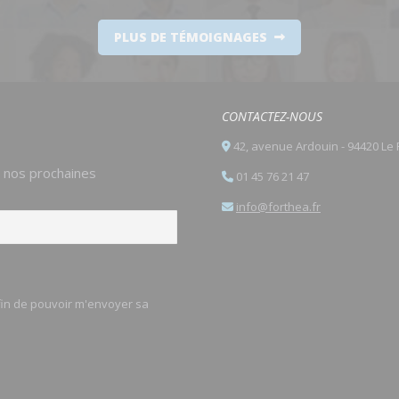
PLUS DE TÉMOIGNAGES
CONTACTEZ-NOUS
42, avenue Ardouin - 94420 Le 
e nos prochaines
01 45 76 21 47
info@forthea.fr
afin de pouvoir m'envoyer sa