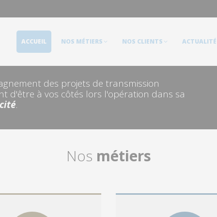
ACCUEIL
NOS MÉTIERS
NOS CLIENTS
ACTUALITÉS
ACCUEIL
NOS MÉTIERS
NOS CLIENTS
ACTUALITÉ
pagnement des projets de transmission
 d'être à vos côtés lors l'opération dans sa
cité
.
Nos
métiers