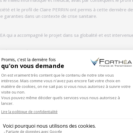
ociété et le profil de Claire PERRIN ont permis à cette dernière d
 garanties dans un contexte de crise sanitaire.
HEA qui a accompagné le projet dans sa globalité et est intervenue
et du protocole,
ant notre accompagnement :
 un professionnel de la reprise me semble essentiel et je suis ravie d’a
ojet : dans la phase de recherche, il m’a permis de gagner du temps dan
 dossier trouvé, il m’a proposé un montage financier adapté, m’a aidé su