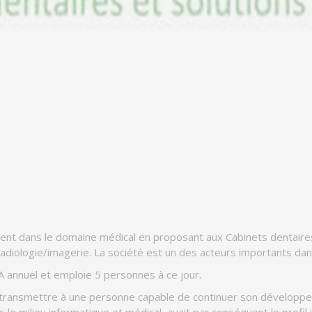
ient dans le domaine médical en proposant aux Cabinets dentaires
radiologie/imagerie. La société est un des acteurs importants dan
A annuel et emploie 5 personnes à ce jour.
a transmettre à une personne capable de continuer son développeme
ans le milieu informatique et médical, avait par conséquent le profil