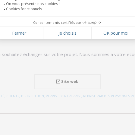
ualités humaines qui en font un véritable allié. J’ai particulièrement app
problématiques techniques ou sur des points plus délicats (par exemple e
u souhaitez échanger sur votre projet. Nous sommes à votre écou
Site web
ITÉ
,
CLIENTS
,
DISTRIBUTION
,
REPRISE D'ENTREPRISE
,
REPRISE PAR DES PERSONNES P
Projets