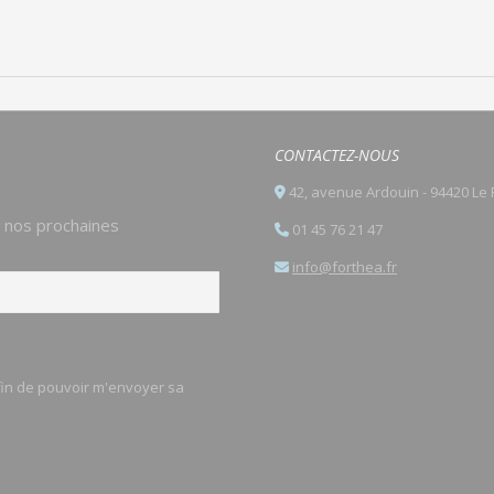
CONTACTEZ-NOUS
42, avenue Ardouin - 94420 Le 
e nos prochaines
01 45 76 21 47
info@forthea.fr
afin de pouvoir m'envoyer sa