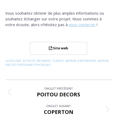
Vous souhaitez obtenir de plus amples informations ou
souhaitez échanger sur votre projet. Nous sommes à
votre écoute, alors n’hésitez pas à
nous contacter
!
Site web
CATÉGORIE
ACTIVITÉ
,
BÂTIMENT
,
CLIENTS
,
REPRISE D'ENTREPRISE
,
REPRISE
PAR DES PERSONNES PHYSIQUES
Navigation
ONGLET PRÉCÉDENT
de
POITOU DECORS
Onglet
précédent
commentaire
ONGLET SUIVANT
COPERTON
Projets