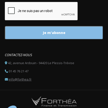
CONTACTEZ-NOUS
42, avenue Ardouin - 94420 Le Plessis-Trévise
01 45 76 21 47
info@forthea.fr