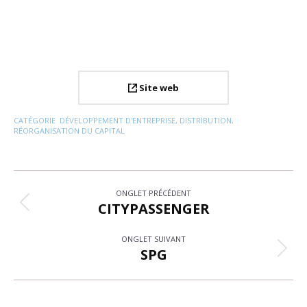
Site web
CATÉGORIE
DÉVELOPPEMENT D'ENTREPRISE
,
DISTRIBUTION
,
RÉORGANISATION DU CAPITAL
Navigation
ONGLET PRÉCÉDENT
de
CITYPASSENGER
Onglet
précédent
commentaire
ONGLET SUIVANT
SPG
Projets
similaires