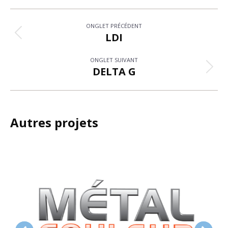
Navigation
ONGLET PRÉCÉDENT
de
LDI
Onglet
précédent
commentaire
ONGLET SUIVANT
DELTA G
Projets
similaires
Autres projets