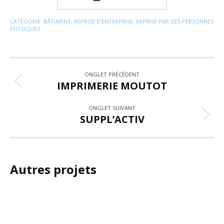
CATÉGORIE
BÂTIMENT
,
REPRISE D'ENTREPRISE
,
REPRISE PAR DES PERSONNES
PHYSIQUES
Navigation
ONGLET PRÉCÉDENT
de
IMPRIMERIE MOUTOT
Onglet
précédent
commentaire
ONGLET SUIVANT
SUPPL’ACTIV
Projets
similaires
Autres projets