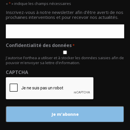
«
*
» indique les champs nécessaires
Email
Inscrivez-vous à notre newsletter afin d’être averti de nos
*
prochaines interventions et pour recevoir nos actualités.
Confidentialité des données
*
J'autorise Forthea a utiliser et à stocker les données saisies afin de
pouvoir m'envoyer sa lettre d'information.
CAPTCHA