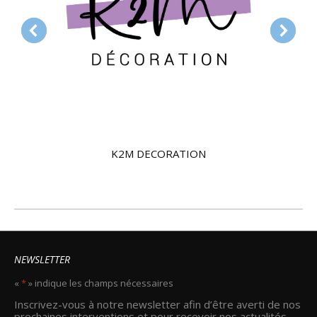
K2M DECORATION
NEWSLETTER
«
*
» indique les champs nécessaires
Email
Inscrivez-vous à notre newsletter afin d’être averti de nos
*
prochaines interventions et pour recevoir nos actualités.