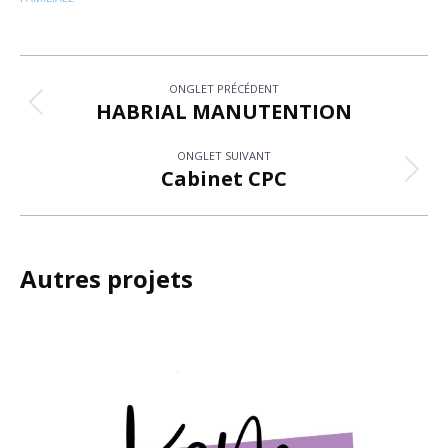
Navigation
ONGLET PRÉCÉDENT
de
HABRIAL MANUTENTION
Onglet
précédent
commentaire
ONGLET SUIVANT
Cabinet CPC
Projets
similaires
Autres projets