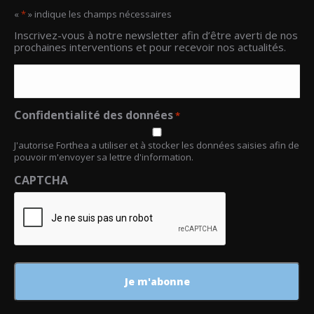
«
*
» indique les champs nécessaires
Email
Inscrivez-vous à notre newsletter afin d’être averti de nos
*
prochaines interventions et pour recevoir nos actualités.
Confidentialité des données
*
J'autorise Forthea a utiliser et à stocker les données saisies afin de
pouvoir m'envoyer sa lettre d'information.
CAPTCHA