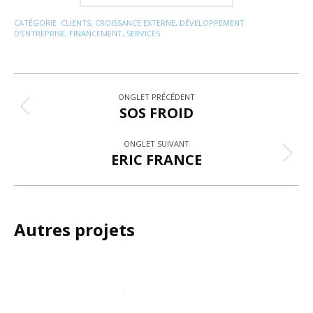
CATÉGORIE
CLIENTS
,
CROISSANCE EXTERNE
,
DÉVELOPPEMENT
D'ENTREPRISE
,
FINANCEMENT
,
SERVICES
Navigation
ONGLET PRÉCÉDENT
de
SOS FROID
Onglet
précédent
commentaire
ONGLET SUIVANT
ERIC FRANCE
Projets
similaires
Autres projets