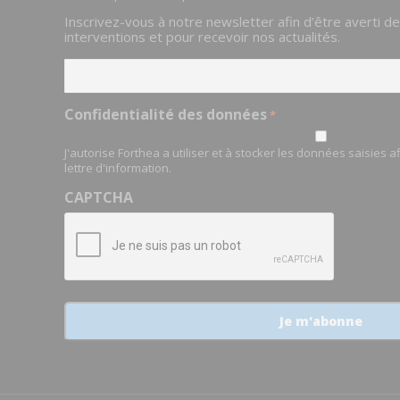
Email
Inscrivez-vous à notre newsletter afin d’être averti d
*
interventions et pour recevoir nos actualités.
Confidentialité des données
*
J'autorise Forthea a utiliser et à stocker les données saisies 
lettre d'information.
CAPTCHA