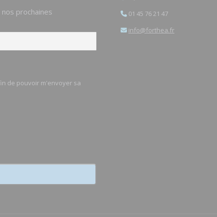
e nos prochaines
01 45 76 21 47
info@forthea.fr
afin de pouvoir m'envoyer sa