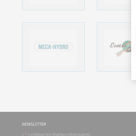
NEWSLETTER
«
*
» indique les champs nécessaires