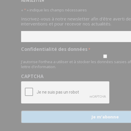
NEWSLETTER
«
*
» indique les champs nécessaires
Email
Inscrivez-vous à notre newsletter afin d’être averti d
*
interventions et pour recevoir nos actualités.
Confidentialité des données
*
J'autorise Forthea a utiliser et à stocker les données saisies 
lettre d'information.
CAPTCHA