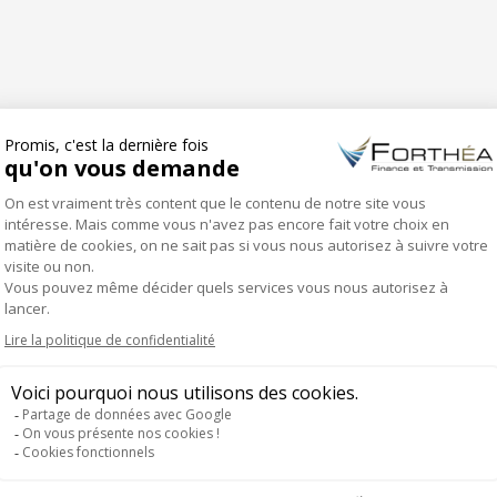
GORIE
PARTENAIRES
ONGLET SUIVANT
PIGMENT GRAFITI
Projets
similaires