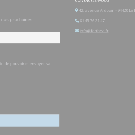
CONTACTEZ-NOUS
42, avenue Ardouin - 94420 Le 
e nos prochaines
01 45 76 21 47
info@forthea.fr
afin de pouvoir m'envoyer sa