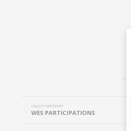
CATÉ
Navigation
ONGLET PRÉCÉDENT
de
WES PARTICIPATIONS
Onglet
précédent
commentaire