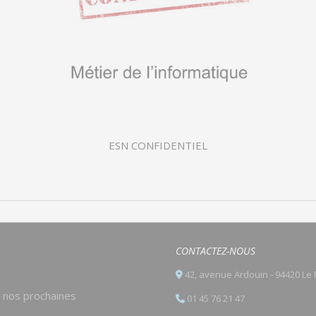
ESN CONFIDENTIEL
CONTACTEZ-NOUS
42, avenue Ardouin - 94420 Le 
e nos prochaines
01 45 76 21 47