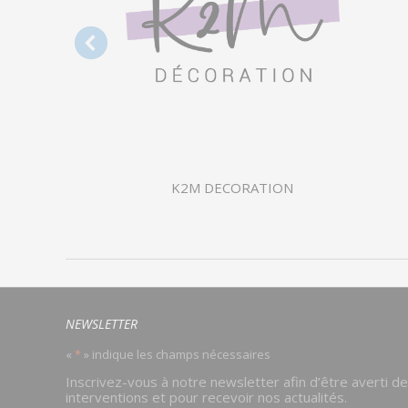
K2M DECORATION
NEWSLETTER
«
*
» indique les champs nécessaires
Email
Inscrivez-vous à notre newsletter afin d’être averti d
*
interventions et pour recevoir nos actualités.