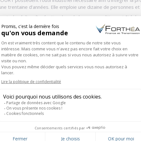
COURT possèdent l’outil industriel nécessaire afin d’intégrer la
ne trentaine d’années. Elle emploie une dizaine de personnes et ré
rmis de réaliser l’opération dans de bonnes conditions et Stéphan
ccompagnement pour mener à bien son projet :
et du protocole,
ant notre accompagnement :
 un accompagnement sérieux et efficace, sans négliger l’aspect « humain
u souhaitez échanger sur votre projet. Nous sommes à votre écou