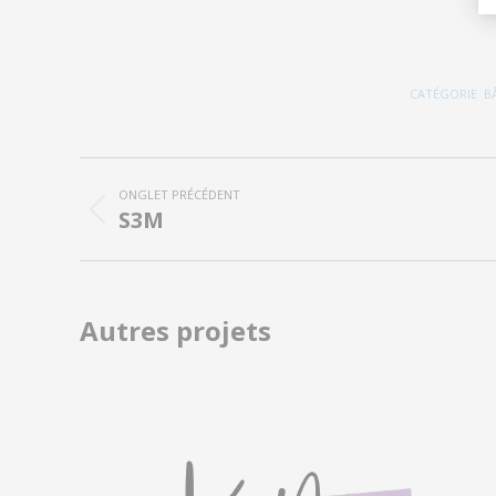
CATÉGORIE
B
Navigation
ONGLET PRÉCÉDENT
de
S3M
Onglet
précédent
commentaire
Autres projets