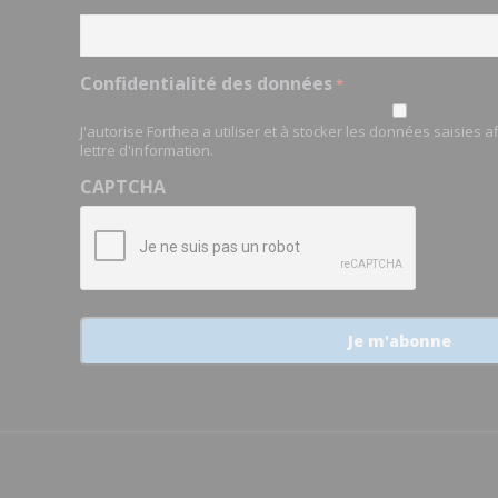
Confidentialité des données
*
J'autorise Forthea a utiliser et à stocker les données saisies 
lettre d'information.
CAPTCHA