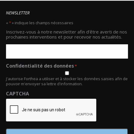
NEWSLETTER
«
*
» indique les champs nécessaires
Email
Inscrivez-vous à notre newsletter afin d’être averti de nos
*
prochaines interventions et pour recevoir nos actualités.
Confidentialité des données
*
J'autorise Forthea a utiliser et à stocker les données saisies afin de
pouvoir m'envoyer sa lettre d'information.
CAPTCHA