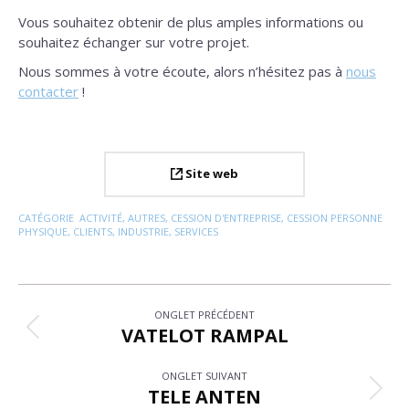
Vous souhaitez obtenir de plus amples informations ou
souhaitez échanger sur votre projet.
Nous sommes à votre écoute, alors n’hésitez pas à
nous
contacter
!
Site web
CATÉGORIE
ACTIVITÉ
,
AUTRES
,
CESSION D'ENTREPRISE
,
CESSION PERSONNE
PHYSIQUE
,
CLIENTS
,
INDUSTRIE
,
SERVICES
Navigation
ONGLET PRÉCÉDENT
de
VATELOT RAMPAL
Onglet
précédent
commentaire
ONGLET SUIVANT
TELE ANTEN
Projets