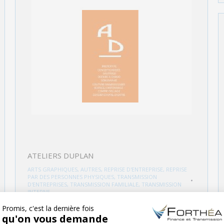
ATELIERS DUPLAN
ARTS GRAPHIQUES
,
AUTRES
,
REPRISE D'ENTREPRISE
,
REPRISE
PAR DES PERSONNES PHYSIQUES
,
TRANSMISSION
D'ENTREPRISES
,
TRANSMISSION FAMILIALE
,
TRANSMISSION
INTERNE
PAR
OLIVIER
16 NOVEMBRE 2016
Basée en Ile de France, Les ATELIERS DUPLAN