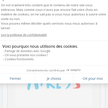
est un des acteurs incontournables sur le
secteur du façonnage, de l’échantillonnage,
classeurs, cahiers de tendance, invitations,
coffrets… depuis presque 80 ans ; la société
possède un atelier lui permettant de s’adapter
aux spécificités de ses clients. L’historique
(société fondée en 1937) et la qualité de
service…