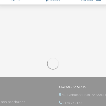
CONTACTEZ-NOUS
42, avenue Ardouin - 94420 Le 
e nos prochaines
01 45 76 21 47