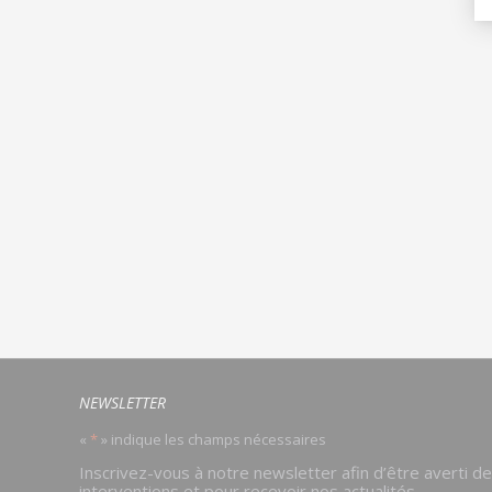
NEWSLETTER
«
*
» indique les champs nécessaires
Email
Inscrivez-vous à notre newsletter afin d’être averti d
*
interventions et pour recevoir nos actualités.