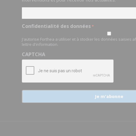
Confidentialité des données
*
J'autorise Forthea a utiliser et à stocker les données saisies 
lettre d'information.
CAPTCHA