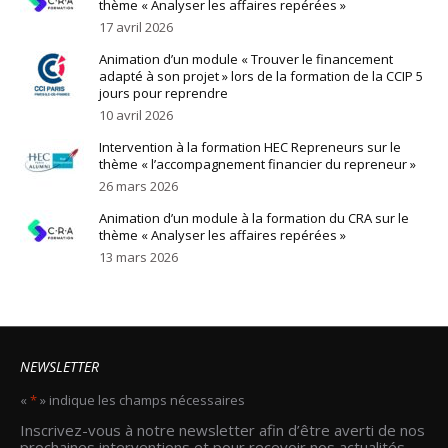
thème « Analyser les affaires repérées »
17 avril 2026
Animation d’un module « Trouver le financement
adapté à son projet » lors de la formation de la CCIP 5
jours pour reprendre
10 avril 2026
Intervention à la formation HEC Repreneurs sur le
thème « l’accompagnement financier du repreneur »
26 mars 2026
Animation d’un module à la formation du CRA sur le
thème « Analyser les affaires repérées »
13 mars 2026
NEWSLETTER
«
*
» indique les champs nécessaires
Email
Inscrivez-vous à notre newsletter afin d’être averti de nos
*
prochaines interventions et pour recevoir nos actualités.