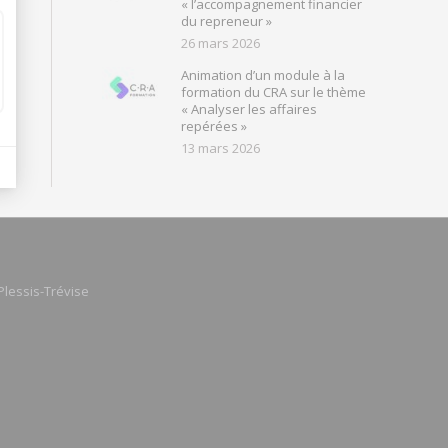
« l’accompagnement financier
du repreneur »
26 mars 2026
Animation d’un module à la
formation du CRA sur le thème
« Analyser les affaires
repérées »
13 mars 2026
Plessis-Trévise