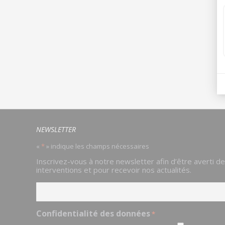
NEWSLETTER
«
*
» indique les champs nécessaires
Email
Inscrivez-vous à notre newsletter afin d’être averti d
*
interventions et pour recevoir nos actualités.
Confidentialité des données
*