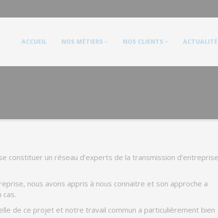
ACCUEIL
NOS MÉTIERS
NOS CLIENTS
ACTUALITÉS
ACCUEIL
NOS MÉTIERS
NOS CLIENTS
ACTUALITÉ
e constituer un réseau d’experts de la transmission d’entrepris
treprise, nous avons appris à nous connaitre et son approche a
 cas.
elle de ce projet et notre travail commun a particulièrement bien