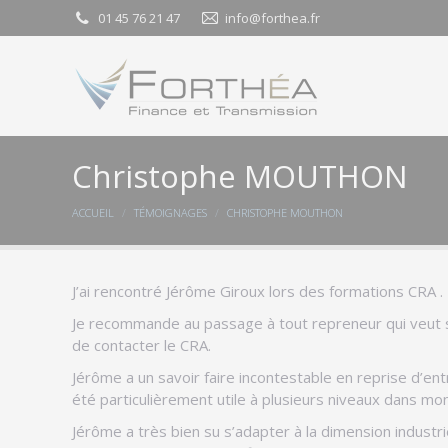
01 45 76 21 47
01 45 76 21 47
info@forthea.fr
info@forthea.fr
Christophe MOUTHON
Vous êtes ici :
ACCUEIL
TÉMOIGNAGES
CHRISTOPHE MOUTHON
J’ai rencontré Jérôme Giroux lors des formations CRA .
Je recommande au passage à tout repreneur qui veut s
de contacter le CRA.
Jérôme a un savoir faire incontestable en reprise d’en
été particulièrement utile à plusieurs niveaux dans mon
Jérôme a très bien su s’adapter à la dimension industri