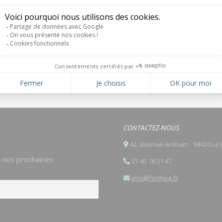
CONTACTEZ-NOUS
42, avenue Ardouin - 94420 Le 
e nos prochaines
01 45 76 21 47
info@forthea.fr