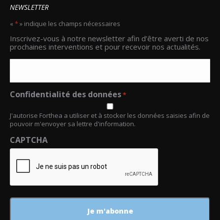
NEWSLETTER
«
*
» indique les champs nécessaires
Email
Inscrivez-vous à notre newsletter afin d’être averti de nos
*
prochaines interventions et pour recevoir nos actualités.
Confidentialité des données
*
J'autorise Forthea a utiliser et à stocker les données saisies afin de
pouvoir m'envoyer sa lettre d'information.
CAPTCHA