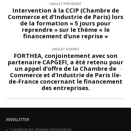
ONGLET PRÉCÉDENT
de
Intervention à la CCIP (Chambre de
Commerce et d’Industrie de Paris) lors
commentaire
de la formation « 5 jours pour
Onglet
reprendre » sur le thème « le
précédent
financement d’une reprise »
ONGLET SUIVANT
FORTHEA, conjointement avec son
partenaire CAPGEFI, a été retenu pour
un appel d’offre de la Chambre de
Onglet
Commerce et d’Industrie de Paris Ile-
suivant
de-France concernant le financement
des entreprises.
NEWSLETTER
«
*
» indique les champs nécessaires