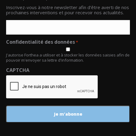
Email
Inscrivez-vous à notre newsletter afin d’être averti de nos
*
prochaines interventions et pour recevoir nos actualités.
Confidentialité des données
*
J'autorise Forthea a utiliser et à stocker les données saisies afin de
pouvoir m'envoyer sa lettre d'information.
CAPTCHA