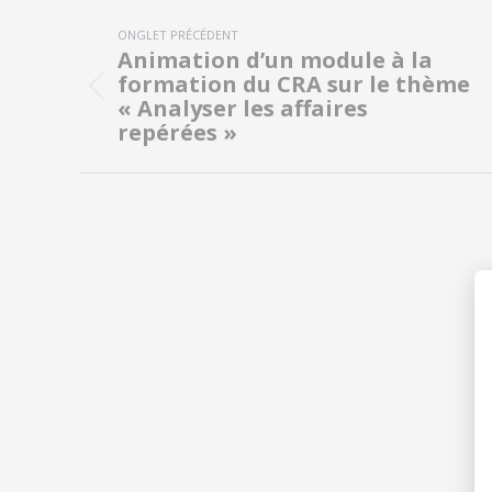
Navigation
ONGLET PRÉCÉDENT
de
Animation d’un module à la
formation du CRA sur le thème
commentaire
Onglet
« Analyser les affaires
précédent
repérées »