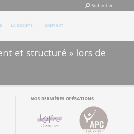
Search:
Search:
Rechercher
Rechercher
LA SOCIÉTÉ
CONTACT
S
LA SOCIÉTÉ
CONTACT
t et structuré » lors de
NOS DERNIÈRES OPÉRATIONS