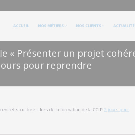
ACCUEIL
NOS MÉTIERS
NOS CLIENTS
ACTUALITÉS
ACCUEIL
NOS MÉTIERS
NOS CLIENTS
ACTUALITÉ
 « Présenter un projet cohéren
 jours pour reprendre
nt et structuré » lors de la formation de la CCIP
5 jours pour