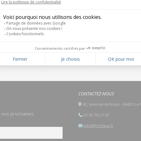
CONTACTEZ-NOUS
42, avenue Ardouin - 94420 Le 
e nos prochaines
01 45 76 21 47
info@forthea.fr