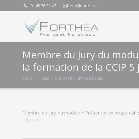
01 45 76 21 47
01 45 76 21 47
info@forthea.fr
info@forthea.fr
Membre du Jury du module
la formation de la CCIP 5
Vous êtes ici :
ACCUEIL
2022
MEMBRE DU JURY DU MODULE…
Membre du Jury du module « Présenter un projet cohére
reprendre