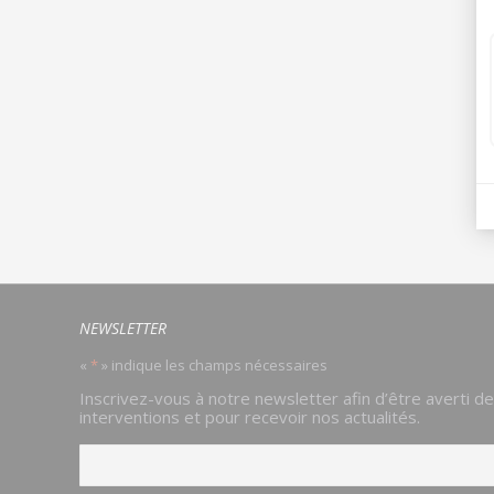
NEWSLETTER
«
*
» indique les champs nécessaires
Email
Inscrivez-vous à notre newsletter afin d’être averti d
*
interventions et pour recevoir nos actualités.