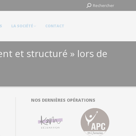
Search:
Search:
Rechercher
Rechercher
LA SOCIÉTÉ
CONTACT
S
LA SOCIÉTÉ
CONTACT
t et structuré » lors de
NOS DERNIÈRES OPÉRATIONS