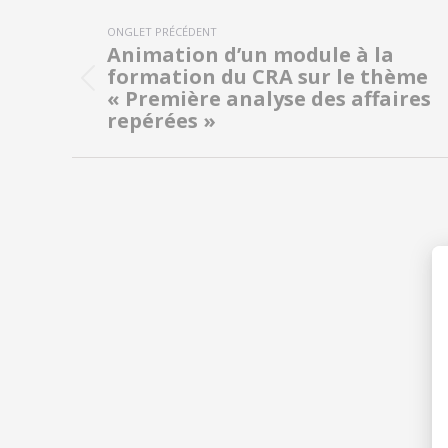
Navigation
ONGLET PRÉCÉDENT
de
Animation d’un module à la
formation du CRA sur le thème
commentaire
Onglet
« Première analyse des affaires
précédent
repérées »