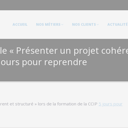
ACCUEIL
NOS MÉTIERS
NOS CLIENTS
ACTUALITÉS
ACCUEIL
NOS MÉTIERS
NOS CLIENTS
ACTUALITÉ
 « Présenter un projet cohéren
 jours pour reprendre
nt et structuré » lors de la formation de la CCIP
5 jours pour