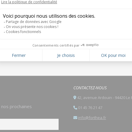
CONTACTEZ-NOUS
42, avenue Ardouin - 94420 Le 
e nos prochaines
01 45 76 21 47
info@forthea.fr