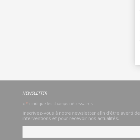
NEWSLETTER
«
*
» indique les champs nécessaires
Email
Inscrivez-vous à notre newsletter afin d’être averti d
*
interventions et pour recevoir nos actualités.