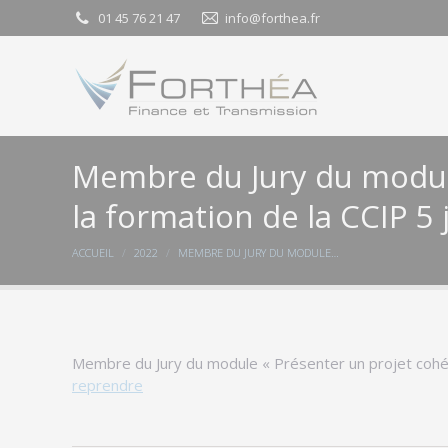
01 45 76 21 47
01 45 76 21 47
info@forthea.fr
info@forthea.fr
Membre du Jury du module
la formation de la CCIP 5
Vous êtes ici :
ACCUEIL
2022
MEMBRE DU JURY DU MODULE…
Membre du Jury du module « Présenter un projet cohére
reprendre