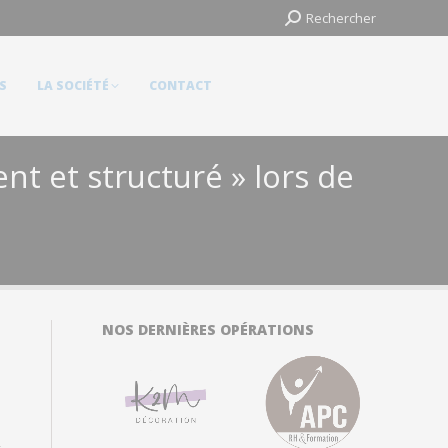
Search:
Search:
Rechercher
Rechercher
LA SOCIÉTÉ
CONTACT
S
LA SOCIÉTÉ
CONTACT
t et structuré » lors de
NOS DERNIÈRES OPÉRATIONS