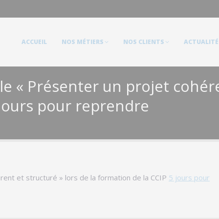
ACCUEIL
NOS MÉTIERS
NOS CLIENTS
ACTUALITÉS
ACCUEIL
NOS MÉTIERS
NOS CLIENTS
ACTUALITÉ
 « Présenter un projet cohéren
 jours pour reprendre
nt et structuré » lors de la formation de la CCIP
5 jours pour