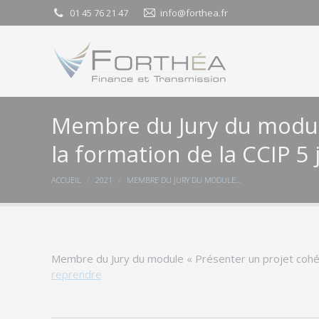
01 45 76 21 47
01 45 76 21 47
info@forthea.fr
info@forthea.fr
Membre du Jury du module
la formation de la CCIP 5
Vous êtes ici :
ACCUEIL
2021
MEMBRE DU JURY DU MODULE…
Membre du Jury du module « Présenter un projet cohére
reprendre