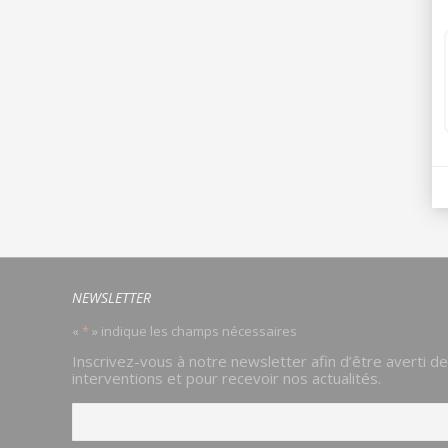
NEWSLETTER
«
*
» indique les champs nécessaires
Email
Inscrivez-vous à notre newsletter afin d’être averti d
*
interventions et pour recevoir nos actualités.