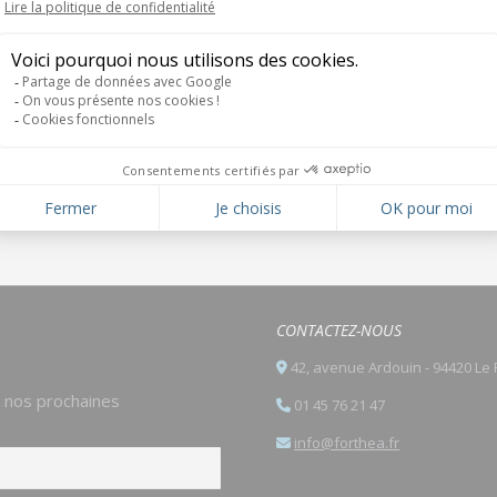
CONTACTEZ-NOUS
42, avenue Ardouin - 94420 Le 
e nos prochaines
01 45 76 21 47
info@forthea.fr