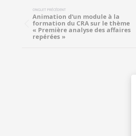
Navigation
ONGLET PRÉCÉDENT
de
Animation d’un module à la
formation du CRA sur le thème
commentaire
Onglet
« Première analyse des affaires
précédent
repérées »