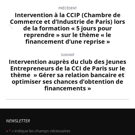
Navigation
PRÉCÉDENT
des
Intervention à la CCIP (Chambre de
Commerce et d’Industrie de Paris) lors
articles
de la formation « 5 jours pour
Article
reprendre » sur le thème « le
précédent
financement d’une reprise »
:
SUIVANT
Intervention auprès du club des Jeunes
Entrepreneurs de la CCI de Paris sur le
thème » Gérer sa relation bancaire et
Article
optimiser ses chances d’obtention de
suivant
financements »
:
NEWSLETTER
«
*
» indique les champs nécessaires