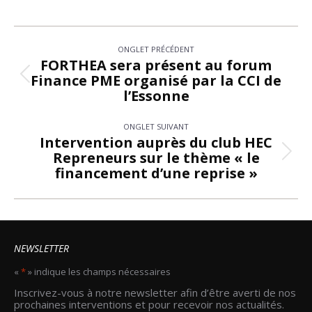
Navigation
ONGLET PRÉCÉDENT
de
FORTHEA sera présent au forum
Finance PME organisé par la CCI de
Onglet
commentaire
l’Essonne
précédent
ONGLET SUIVANT
Intervention auprès du club HEC
Repreneurs sur le thème « le
Onglet
financement d’une reprise »
suivant
NEWSLETTER
«
*
» indique les champs nécessaires
Email
Inscrivez-vous à notre newsletter afin d’être averti de nos
*
prochaines interventions et pour recevoir nos actualités.