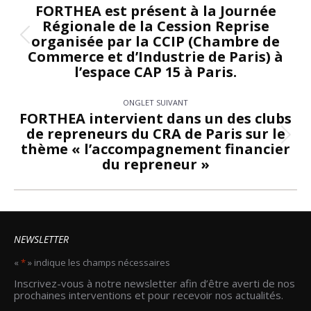
de
FORTHEA est présent à la Journée
Régionale de la Cession Reprise
commentaire
organisée par la CCIP (Chambre de
Onglet
Commerce et d’Industrie de Paris) à
précédent
l’espace CAP 15 à Paris.
ONGLET SUIVANT
FORTHEA intervient dans un des clubs
de repreneurs du CRA de Paris sur le
Onglet
thème « l’accompagnement financier
suivant
du repreneur »
NEWSLETTER
«
*
» indique les champs nécessaires
Email
Inscrivez-vous à notre newsletter afin d’être averti de nos
*
prochaines interventions et pour recevoir nos actualités.