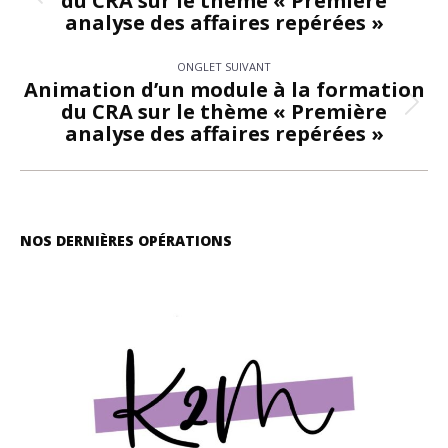
du CRA sur le thème « Première
Onglet
commentaire
analyse des affaires repérées »
précédent
ONGLET SUIVANT
Animation d’un module à la formation
du CRA sur le thème « Première
Onglet
analyse des affaires repérées »
suivant
NOS DERNIÈRES OPÉRATIONS