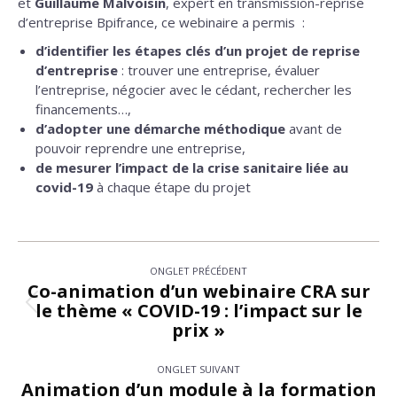
et
Guillaume Malvoisin
, expert en transmission-reprise
d’entreprise Bpifrance, ce webinaire a permis :
d’identifier les étapes clés d’un projet de reprise
d’entreprise
: trouver une entreprise, évaluer
l’entreprise, négocier avec le cédant, rechercher les
financements…,
d’adopter une démarche méthodique
avant de
pouvoir reprendre une entreprise,
de mesurer l’impact de la crise sanitaire liée au
covid-19
à chaque étape du projet
Navigation
ONGLET PRÉCÉDENT
de
Co-animation d’un webinaire CRA sur
le thème « COVID-19 : l’impact sur le
Onglet
commentaire
prix »
précédent
ONGLET SUIVANT
Animation d’un module à la formation