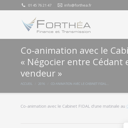
01 45 76 21 47
01 45 76 21 47
info@forthea.fr
info@forthea.fr
Co-animation avec le Cab
« Négocier entre Cédant e
vendeur »
Vous êtes ici :
ACCUEIL
2016
CO-ANIMATION AVEC LE CABINET FIDAL…
Co-animation avec le Cabinet FIDAL d’une matinale au