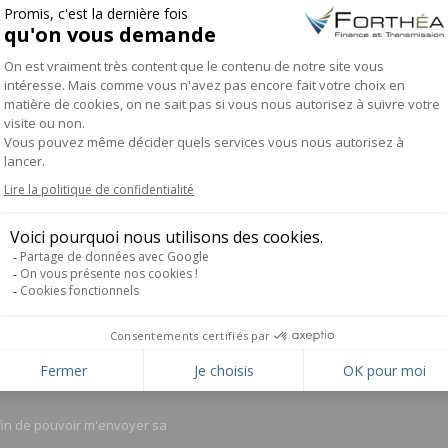
Intervent
 repreneur du
reprendre »
es de
Onglet
France su
suivant
CONTACTEZ-NOUS
42, avenue Ardouin - 94420 Le 
e nos prochaines
01 45 76 21 47
info@forthea.fr
afin de pouvoir m'envoyer sa