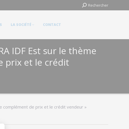
Search:
Search:
Rechercher
Rechercher
LA SOCIÉTÉ
CONTACT
S
LA SOCIÉTÉ
CONTACT
RA IDF Est sur le thème
prix et le crédit
e complément de prix et le crédit vendeur »