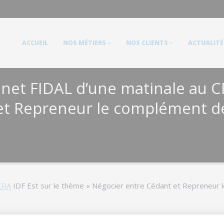
ACCUEIL
NOS MÉTIERS
NOS CLIENTS
ACTUALITÉS
ACCUEIL
NOS MÉTIERS
NOS CLIENTS
ACTUALITÉ
inet FIDAL d’une matinale au C
t Repreneur le complément de 
CRA
IDF Est sur le thème « Négocier entre Cédant et Repreneur l