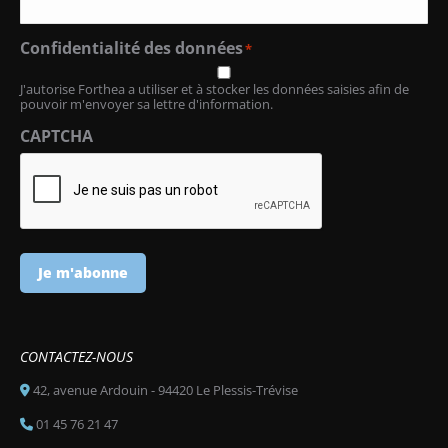
Confidentialité des données
*
J'autorise Forthea a utiliser et à stocker les données saisies afin de
pouvoir m'envoyer sa lettre d'information.
CAPTCHA
Je m'abonne
CONTACTEZ-NOUS
42, avenue Ardouin - 94420 Le Plessis-Trévise
01 45 76 21 47