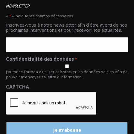
NEWSLETTER
«
*
» indique les champs nécessaires
Email
Inscrivez-vous à notre newsletter afin d’être averti de nos
*
prochaines interventions et pour recevoir nos actualités.
Confidentialité des données
*
J'autorise Forthea a utiliser et à stocker les données saisies afin de
pouvoir m'envoyer sa lettre d'information.
CAPTCHA