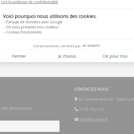
Intervention à la formation
HEC Repreneurs sur le thème
Onglet
« l’accompagnement financier
suivant
du repreneur »
CONTACTEZ-NOUS
42, avenue Ardouin - 94420 Le 
e nos prochaines
01 45 76 21 47
info@forthea.fr