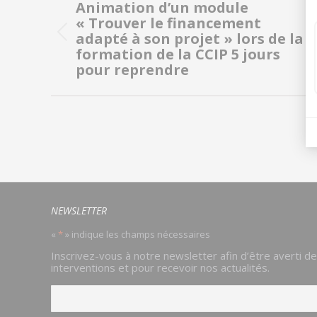
de
Animation d’un module
« Trouver le financement
commentaire
adapté à son projet » lors de la
Onglet
formation de la CCIP 5 jours
précédent
pour reprendre
NEWSLETTER
«
*
» indique les champs nécessaires
Email
Inscrivez-vous à notre newsletter afin d’être averti d
*
interventions et pour recevoir nos actualités.