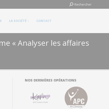
Search:
Search:
Rechercher
Rechercher
LA SOCIÉTÉ
CONTACT
S
LA SOCIÉTÉ
CONTACT
e « Analyser les affaires
NOS DERNIÈRES OPÉRATIONS