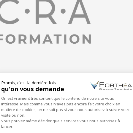
me « Analyser les affaires repérées »
ONGLET SUIVANT