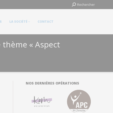
Search:
Search:
Rechercher
Rechercher
LA SOCIÉTÉ
CONTACT
S
LA SOCIÉTÉ
CONTACT
e thème « Aspect
NOS DERNIÈRES OPÉRATIONS