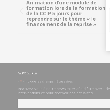
de
Animation d’une module de
formation lors de la formation
commentaire
de la CCIP 5 jours pour
Onglet
reprendre sur le thème « le
précédent
financement de la reprise »
NEWSLETTER
«
*
» indique les champs nécessaires
Email
Inscrivez-vous à notre newsletter afin d’être averti d
*
interventions et pour recevoir nos actualités.