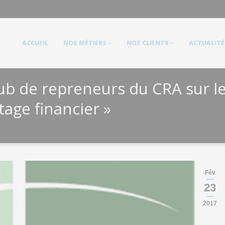
ACCUEIL
NOS MÉTIERS
NOS CLIENTS
ACTUALITÉS
ACCUEIL
NOS MÉTIERS
NOS CLIENTS
ACTUALITÉ
lub de repreneurs du CRA sur l
age financier »
Fév
23
2017