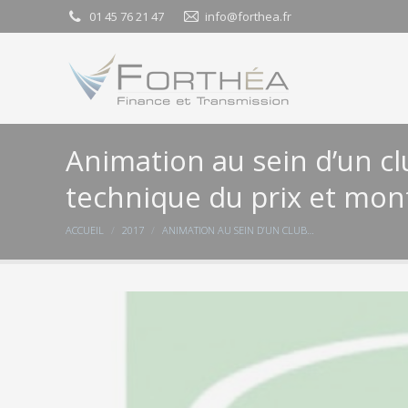
01 45 76 21 47
01 45 76 21 47
info@forthea.fr
info@forthea.fr
Animation au sein d’un c
technique du prix et mont
Vous êtes ici :
ACCUEIL
2017
ANIMATION AU SEIN D’UN CLUB…