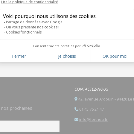
Animation d’une module lors de
la formation de la CCIP 5 jours
Onglet
pour reprendre sur le thème
suivant
« le financement de la reprise »
CONTACTEZ-NOUS
42, avenue Ardouin - 94420 Le 
e nos prochaines
01 45 76 21 47
info@forthea.fr