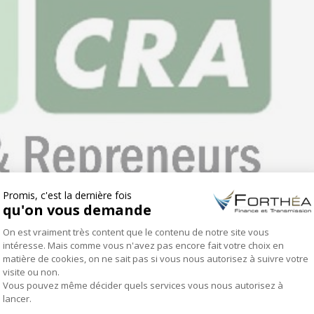
e thème « Aspect technique du prix et montage financier ».
ONGLET SUIVANT